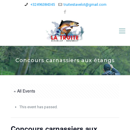
+32496384345
truitestavelot@gmail.com
Concours carnassiers aux étangs
« All Events
This event has passed.
Concours carnassiers aux