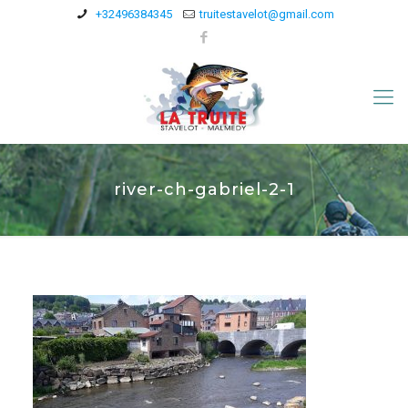
+32496384345
truitestavelot@gmail.com
river-ch-gabriel-2-1