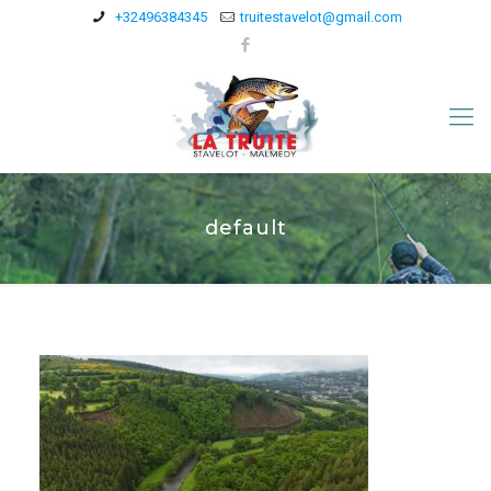
+32496384345
truitestavelot@gmail.com
default