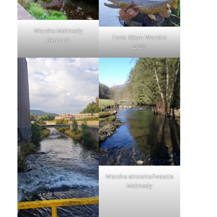
Warche Malmedy
Fario 50cm Warche
Centrum
2023
Warche stroomafwaarts
Malmedy