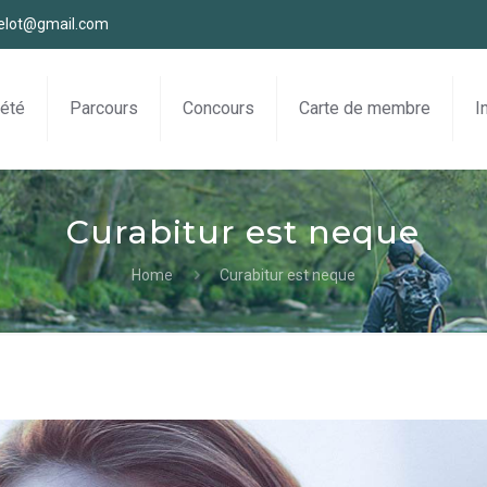
velot@gmail.com
été
Parcours
Concours
Carte de membre
I
Curabitur est neque
Home
Curabitur est neque