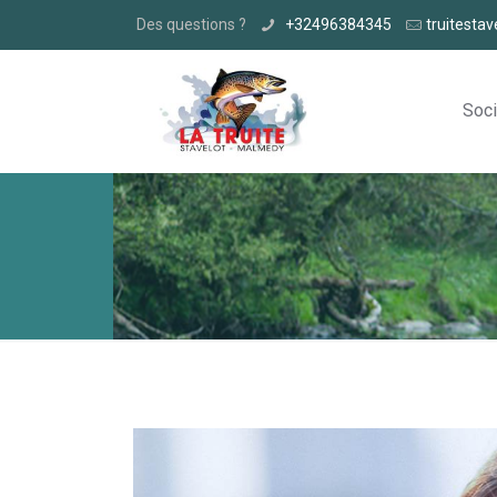
Des questions ?
+32496384345
truitesta
Soci