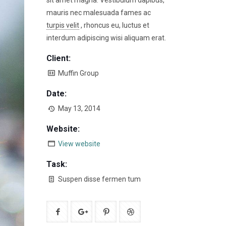
sit amet magna. Vestibulum dapibus,
mauris nec malesuada fames ac
turpis velit
, rhoncus eu, luctus et
interdum adipiscing wisi aliquam erat.
Client:
Muffin Group
Date:
May 13, 2014
Website:
View website
Task:
Suspen disse fermen tum